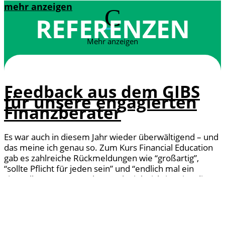
mehr anzeigen
C
REFERENZEN
Mehr anzeigen
Feedback aus dem GIBS
für unsere engagierten
Finanzberater
Es war auch in diesem Jahr wieder überwältigend – und
das meine ich genau so. Zum Kurs Financial Education
gab es zahlreiche Rückmeldungen wie “großartig”,
“sollte Pflicht für jeden sein” und “endlich mal ein
sinnvoller Kurs”. Was aber noch viel wichtiger ist: die
Schüler:innen empfehlen Kurse untereinander
(Mundpropaganda) weiter und die Rückmeldungen zu
unserem Kurs waren offensichtlich so positiv, dass es
im nächsten Jahr 2 Kurse geben wird, da so viele